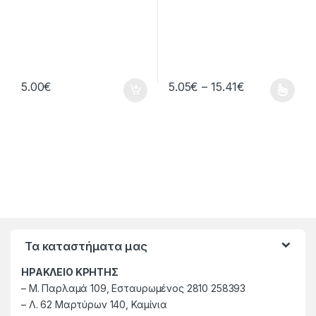
Price range: 
5.00
€
5.05
€
–
15.41
€
This product has multiple varia
Τα καταστήματα μας
ΗΡΑΚΛΕΙΟ ΚΡΗΤΗΣ
–
M. Παρλαμά 109, Εσταυρωμένος 2810 258393
–
Λ. 62 Μαρτύρων 140, Καμίνια