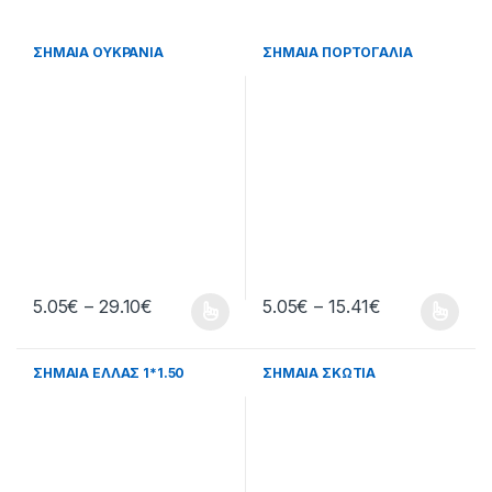
ΣΗΜΑΙΑ ΟΥΚΡΑΝΙΑ
ΣΗΜΑΙΑ ΠΟΡΤΟΓΑΛΙΑ
Price range: 5.05€ through 29.10€
Price range: 
5.05
€
–
29.10
€
5.05
€
–
15.41
€
This product has multiple variants. The options may be chosen 
This product has multiple varia
ΣΗΜΑΙΑ ΕΛΛΑΣ 1*1.50
ΣΗΜΑΙΑ ΣΚΩΤΙΑ