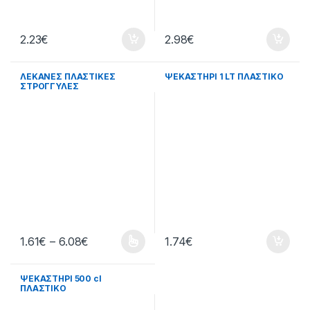
2.23
€
2.98
€
ΛΕΚΑΝΕΣ ΠΛΑΣΤΙΚΕΣ
ΨΕΚΑΣΤΗΡΙ 1 LT ΠΛΑΣΤΙΚΟ
ΣΤΡΟΓΓΥΛΕΣ
Price range: 1.61€ through 6.08€
1.61
€
–
6.08
€
1.74
€
This product has multiple variants. The options may be chosen 
ΨΕΚΑΣΤΗΡΙ 500 cl
ΠΛΑΣΤΙΚΟ