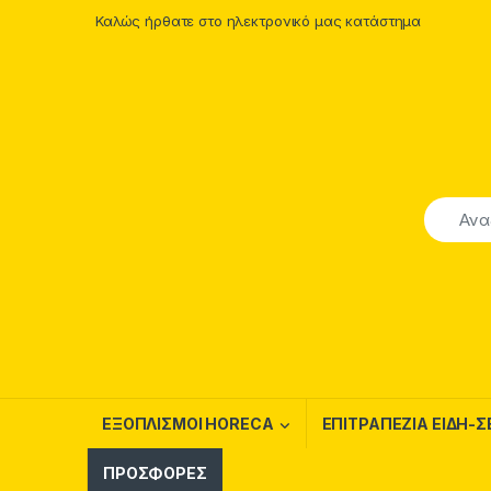
Skip to navigation
Skip to content
Καλώς ήρθατε στο ηλεκτρονικό μας κατάστημα
ΕΞΟΠΛΙΣΜΟΙ HORECA
ΕΠΙΤΡΑΠΕΖΙΑ ΕΙΔΗ-Σ
ΠΡΟΣΦΟΡΕΣ