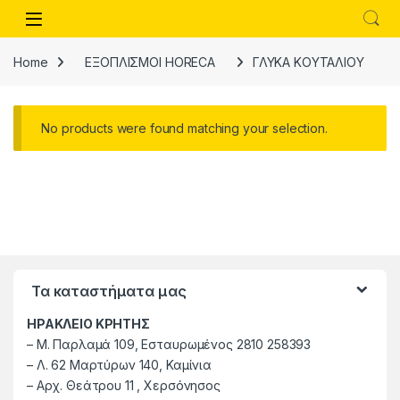
Skip to navigation
Skip to content
Open
Home
ΕΞΟΠΛΙΣΜΟΙ HORECA
ΓΛΥΚΑ ΚΟΥΤΑΛΙΟΥ
No products were found matching your selection.
Τα καταστήματα μας
ΗΡΑΚΛΕΙΟ ΚΡΗΤΗΣ
–
M. Παρλαμά 109, Εσταυρωμένος 2810 258393
–
Λ. 62 Μαρτύρων 140, Καμίνια
–
Αρχ. Θεάτρου 11 , Χερσόνησος