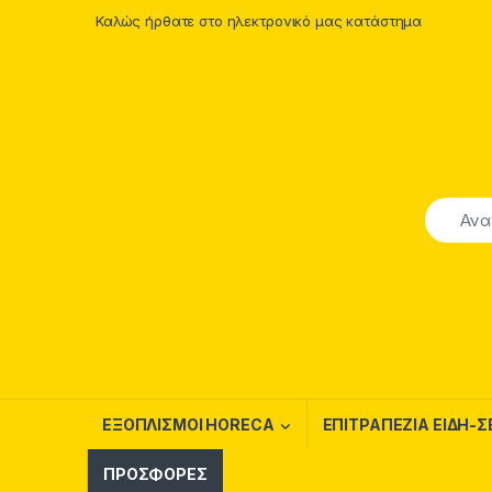
Skip to navigation
Skip to content
Καλώς ήρθατε στο ηλεκτρονικό μας κατάστημα
ΕΞΟΠΛΙΣΜΟΙ HORECA
ΕΠΙΤΡΑΠΕΖΙΑ ΕΙΔΗ-Σ
ΠΡΟΣΦΟΡΕΣ