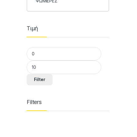
ΨΩΜΙΕΡΕΣ
Τιμή
Min price
Max price
Filter
Filters