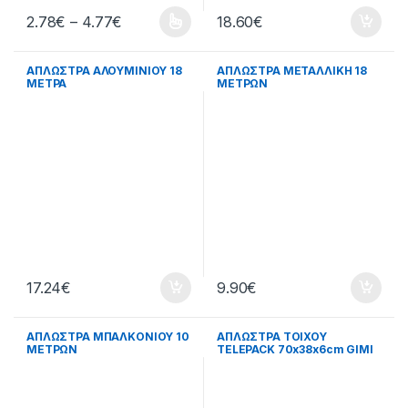
Price range: 2.78€ through 4.77€
2.78
€
–
4.77
€
18.60
€
This product has multiple variants. The options may be chosen 
ΑΠΛΩΣΤΡΑ ΑΛΟΥΜΙΝΙΟΥ 18
ΑΠΛΩΣΤΡΑ ΜΕΤΑΛΛΙΚΗ 18
ΜΕΤΡΑ
ΜΕΤΡΩΝ
17.24
€
9.90
€
ΑΠΛΩΣΤΡΑ ΜΠΑΛΚΟΝΙΟΥ 10
ΑΠΛΩΣΤΡΑ ΤΟΙΧΟΥ
ΜΕΤΡΩΝ
TELEPACK 70x38x6cm GIMI